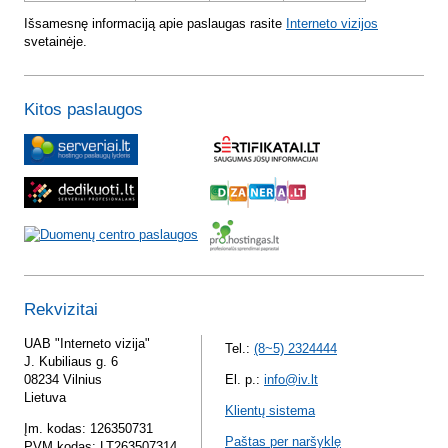
Išsamesnę informaciją apie paslaugas rasite
Interneto vizijos
svetainėje.
Kitos paslaugos
Rekvizitai
UAB "Interneto vizija"
Tel.:
(8~5) 2324444
J. Kubiliaus g. 6
08234 Vilnius
El. p.:
info@iv.lt
Lietuva
Klientų sistema
Įm. kodas: 126350731
Paštas per naršyklę
PVM kodas: LT263507314