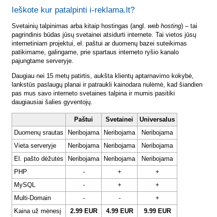
Ieškote kur patalpinti i-reklama.lt?
Svetainių talpinimas arba kitaip hostingas (angl.
web hosting
) – tai
pagrindinis būdas jūsų svetainei atsidurti internete. Tai vietos jūsų
internetiniam projektui, el. paštui ar duomenų bazei suteikimas
patikimame, galingame, prie spartaus interneto ryšio kanalo
pajungtame serveryje.
Daugiau nei 15 metų patirtis, aukšta klientų aptarnavimo kokybė,
lankstūs paslaugų planai ir patraukli kainodara nulėmė, kad šiandien
pas mus savo interneto svetaines talpina ir mumis pasitiki
daugiausiai šalies gyventojų.
Paštui
Svetainei
Universalus
Duomenų srautas
Neribojama
Neribojama
Neribojama
Vieta serveryje
Neribojama
Neribojama
Neribojama
El. pašto dėžutės
Neribojama
Neribojama
Neribojama
PHP
-
+
+
MySQL
-
+
+
Multi-Domain
-
-
+
Kaina už mėnesį
2.99 EUR
4.99 EUR
9.99 EUR