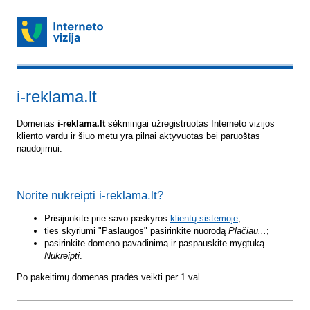
i-reklama.lt
Domenas
i-reklama.lt
sėkmingai užregistruotas Interneto vizijos
kliento vardu ir šiuo metu yra pilnai aktyvuotas bei paruoštas
naudojimui.
Norite nukreipti i-reklama.lt?
Prisijunkite prie savo paskyros
klientų sistemoje
;
ties skyriumi "Paslaugos" pasirinkite nuorodą
Plačiau...
;
pasirinkite domeno pavadinimą ir paspauskite mygtuką
Nukreipti
.
Po pakeitimų domenas pradės veikti per 1 val.